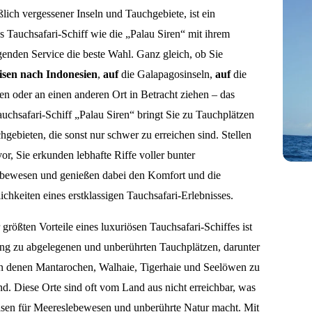
ßlich vergessener Inseln und Tauchgebiete, ist ein
s Tauchsafari-Schiff wie die „Palau Siren“ mit ihrem
genden Service die beste Wahl. Ganz gleich, ob Sie
isen nach Indonesien
,
auf
die Galapagosinseln,
auf
die
en oder an einen anderen Ort in Betracht ziehen – das
uchsafari-Schiff „Palau Siren“ bringt Sie zu Tauchplätzen
gebieten, die sonst nur schwer zu erreichen sind. Stellen
vor, Sie erkunden lebhafte Riffe voller bunter
bewesen und genießen dabei den Komfort und die
hkeiten eines erstklassigen Tauchsafari-Erlebnisses.
 größten Vorteile eines luxuriösen Tauchsafari-Schiffes ist
ng zu abgelegenen und unberührten Tauchplätzen, darunter
an denen Mantarochen, Walhaie, Tigerhaie und Seelöwen zu
d. Diese Orte sind oft vom Land aus nicht erreichbar, was
asen für Meereslebewesen und unberührte Natur macht. Mit