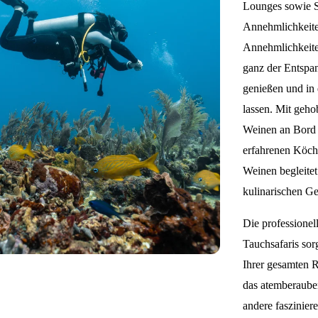
Lounges sowie S
Annehmlichkeiten
Annehmlichkeite
ganz der Entspa
genießen und in
lassen. Mit geh
Weinen an Bord 
erfahrenen Köch
Weinen begleite
kulinarischen Ge
Die professione
Tauchsafaris sor
Ihrer gesamten R
das atemberaube
andere faszinie