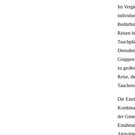
Im Vergl
individue
Bedürfnis
Reisen bi
Tauchplä
Dienstle
Gruppen 
zu große
Reise, di
Tauchens
Die Einr
Kombinat
der Gäste
Ernährun
Aktivitä