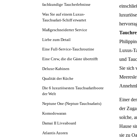
fachkundige Taucherlebnisse
einschlie
Was Sie auf einem Luxus-
luxuriöse
Tauchsafari-Schiff erwartet
hervorra
Maßgeschneiderter Service
Tauchre
Liebe zum Detail
Philippin
Eine Full-Service-Tauchroutine
Luxus-Ta
und Tauch
Eine Crew, die die Gäste übertrifft
Sie sich 
Deluxe-Kabinen
Meeresle
Qualität der Küche
Annehmlic
Die 6 luxuriösesten Tauchsafariboote
der Welt
Einer der
Neptune One (Neptun-Tauchsafaris)
der Zuga
Komodowaran
solche, 
Damai II Liveaboard
Hause sin
Atlantis Azoren
sie zu O