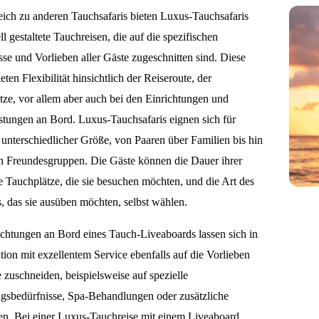
eich zu anderen Tauchsafaris bieten Luxus-Tauchsafaris
ll gestaltete Tauchreisen, die auf die spezifischen
se und Vorlieben aller Gäste zugeschnitten sind. Diese
eten Flexibilität hinsichtlich der Reiseroute, der
tze, vor allem aber auch bei den Einrichtungen und
istungen an Bord. Luxus-Tauchsafaris eignen sich für
unterschiedlicher Größe, von Paaren über Familien bis hin
n Freundesgruppen. Die Gäste können die Dauer ihrer
e Tauchplätze, die sie besuchen möchten, und die Art des
, das sie ausüben möchten, selbst wählen.
ichtungen an Bord eines Tauch-Liveaboards lassen sich in
ion mit exzellentem Service ebenfalls auf die Vorlieben
 zuschneiden, beispielsweise auf spezielle
gsbedürfnisse, Spa-Behandlungen oder zusätzliche
ten. Bei einer Luxus-Tauchreise mit einem Liveaboard