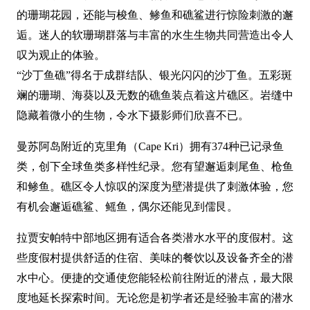
的珊瑚花园，还能与梭鱼、鲹鱼和礁鲨进行惊险刺激的邂
逅。迷人的软珊瑚群落与丰富的水生生物共同营造出令人
叹为观止的体验。
“沙丁鱼礁”得名于成群结队、银光闪闪的沙丁鱼。五彩斑
斓的珊瑚、海葵以及无数的礁鱼装点着这片礁区。岩缝中
隐藏着微小的生物，令水下摄影师们欣喜不已。
曼苏阿岛附近的克里角（Cape Kri）拥有374种已记录鱼
类，创下全球鱼类多样性纪录。您有望邂逅刺尾鱼、枪鱼
和鲹鱼。礁区令人惊叹的深度为壁潜提供了刺激体验，您
有机会邂逅礁鲨、鳐鱼，偶尔还能见到儒艮。
拉贾安帕特中部地区拥有适合各类潜水水平的度假村。这
些度假村提供舒适的住宿、美味的餐饮以及设备齐全的潜
水中心。便捷的交通使您能轻松前往附近的潜点，最大限
度地延长探索时间。无论您是初学者还是经验丰富的潜水