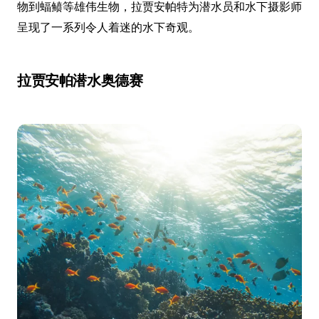
物到蝠鲼等雄伟生物，拉贾安帕特为潜水员和水下摄影师
呈现了一系列令人着迷的水下奇观。
拉贾安帕潜水奥德赛