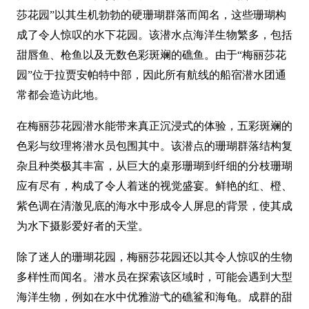
莎花园”以其生机勃勃的硬珊瑚群落而闻名，这些珊瑚构
成了令人惊叹的水下花园。该潜水点海洋生物繁多，包括
甜唇鱼、枪鱼以及无数色彩斑斓的礁鱼。由于“梅丽莎花
园”位于拉贾安帕特中部，因此所有航线的船宿潜水团通
常都会造访此地。
在梅丽莎花园潜水能带来真正沉浸式的体验，五彩斑斓的
色彩与纹理将潜水员包围其中。该潜点的珊瑚群落结构复
杂且种类极其丰富，从巨大的桌形珊瑚到纤细的分枝珊瑚
应有尽有，构成了令人着迷的视觉盛宴。鲜艳的红、橙、
紫色调在清澈见底的海水中形成令人屏息的背景，使其成
为水下摄影爱好者的天堂。
除了迷人的珊瑚花园，梅丽莎花园还以其令人惊叹的生物
多样性而闻名。潜水员在探索该区域时，可能会遇到大型
海洋生物，例如在水中优雅游弋的礁鲨和海龟。成群的甜