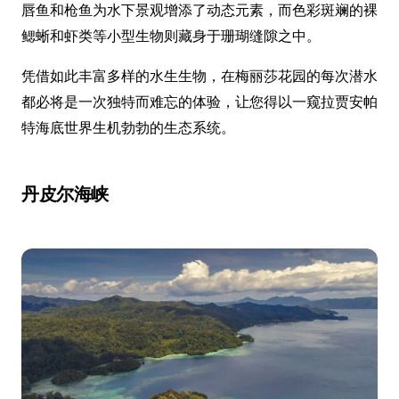
唇鱼和枪鱼为水下景观增添了动态元素，而色彩斑斓的裸
鳃蜥和虾类等小型生物则藏身于珊瑚缝隙之中。
凭借如此丰富多样的水生生物，在梅丽莎花园的每次潜水
都必将是一次独特而难忘的体验，让您得以一窥拉贾安帕
特海底世界生机勃勃的生态系统。
丹皮尔海峡