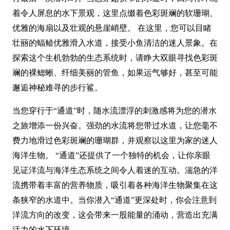
着令人屏息的水下景观，这里点缀着色彩斑斓的软珊瑚、
优雅的海扇以及壮观的悬崖峭壁。 在这里，您可以目睹
壮丽的蝠鲼优雅滑入水道，接受小鱼清洁的迷人景象。在
探索这个生机勃勃的生态系统时，请睁大双眼寻找色彩斑
斓的裸鳃蜥、纤细美丽的管鱼，如果运气够好，甚至可能
邂逅神秘难寻的步行鲨。
当您穿行于“通道”时，随水流漂浮的刺激感将为您的潜水
之旅增添一份兴奋。强劲的水流将您带过水道，让您毫不
费力地滑过色彩斑斓的珊瑚群，并观察以这里为家的迷人
海洋生物。 “通道”还提供了一个独特的机会，让你亲眼
见证洋流与海洋生态系统之间令人着迷的互动。湍急的洋
流携带着丰富的营养物质，吸引着各种海洋生物聚集在这
条狭窄的水道中。当你潜入“通道”更深处时，你会注意到
洋流方向的改变，这会带来一股能量的涌动，营造出充满
活力的水下环境。