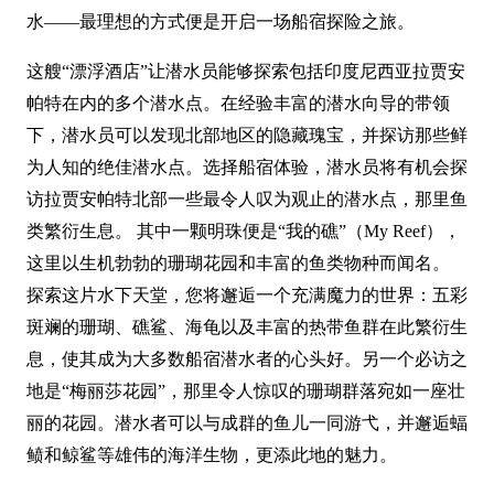
水——最理想的方式便是开启一场船宿探险之旅。
这艘“漂浮酒店”让潜水员能够探索包括印度尼西亚拉贾安
帕特在内的多个潜水点。在经验丰富的潜水向导的带领
下，潜水员可以发现北部地区的隐藏瑰宝，并探访那些鲜
为人知的绝佳潜水点。选择船宿体验，潜水员将有机会探
访拉贾安帕特北部一些最令人叹为观止的潜水点，那里鱼
类繁衍生息。 其中一颗明珠便是“我的礁”（My Reef），
这里以生机勃勃的珊瑚花园和丰富的鱼类物种而闻名。
探索这片水下天堂，您将邂逅一个充满魔力的世界：五彩
斑斓的珊瑚、礁鲨、海龟以及丰富的热带鱼群在此繁衍生
息，使其成为大多数船宿潜水者的心头好。另一个必访之
地是“梅丽莎花园”，那里令人惊叹的珊瑚群落宛如一座壮
丽的花园。潜水者可以与成群的鱼儿一同游弋，并邂逅蝠
鲼和鲸鲨等雄伟的海洋生物，更添此地的魅力。