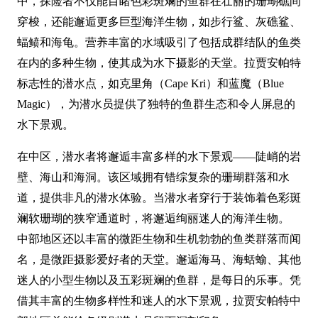
中，探险者不仅能目睹色彩斑斓的鱼群在壮丽的珊瑚礁间
穿梭，还能邂逅更多巨型海洋生物，如步行鲨、灰礁鲨、
蝠鲼和海龟。营养丰富的水域吸引了包括成群结队的鱼类
在内的多种生物，使其成为水下摄影的天堂。拉贾安帕特
标志性的潜水点，如克里角（Cape Kri）和蓝魔（Blue
Magic），为潜水员提供了独特的鱼群生态和令人屏息的
水下景观。
在中区，潜水者将邂逅丰富多样的水下景观——陡峭的岩
壁、海山和海洞。该区域拥有错综复杂的珊瑚群落和水
道，提供非凡的潜水体验。当潜水者穿行于装饰着色彩斑
斓软珊瑚的狭窄通道时，将邂逅绚丽迷人的海洋生物。
中部地区还以丰富的微距生物和生机勃勃的鱼类群落而闻
名，是微距摄影爱好者的天堂。邂逅海马、海蛞蝓、其他
迷人的小型生物以及五彩斑斓的鱼群，是每日的乐事。凭
借其丰富的生物多样性和迷人的水下景观，拉贾安帕特中