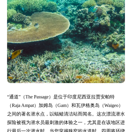
“通道”（The Passage）是位于印度尼西亚拉贾安帕特
（Raja Ampat）加姆岛（Gam）和瓦伊格奥岛（Waigeo）
之间的著名潜水点，以蝠鲼清洁站而闻名。这次漂流潜水
探险被视为潜水员最刺激的体验之一，尤其是在该地区进
行最后一次潜水时。当您穿越狭窄的水道时，四周将环绕