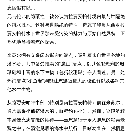
态度假村以其
无与伦比的隐蔽性，被公认为拉贾安帕特境内最与世隔绝
的潜水胜地。这种与世隔绝的特性，造就了印度尼西亚拉
贾安帕特水下世界那未受污染的魅力与原始自然风貌，正
热切地等待着您的探索。
米苏尔拥有众多闻名遐迩的潜点，吸引着来自世界各地的
潜水者。其中备受推崇的“魔山”潜点，以其色彩斑斓的珊
瑚礁和丰富的水下生物（包括软珊瑚）令人着迷。另一处
热门潜点“梭鱼岩”则能让您邂逅庞大的梭鱼群以及各种其
他水生生物。
从拉贾安帕特中部（特别是南拉贾安帕特）前往米苏尔，
通常需乘坐船宿潜水船，航程约16小时。然而，这段航程
本身便充满冒险的期待——当您穿行于令人屏息的绝美景
观之中，在清澈见底的海水中航行，目睹幼鱼在自然栖息