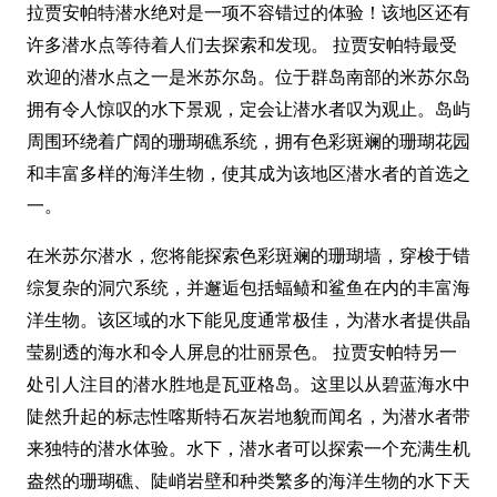
拉贾安帕特潜水绝对是一项不容错过的体验！该地区还有
许多潜水点等待着人们去探索和发现。 拉贾安帕特最受
欢迎的潜水点之一是米苏尔岛。位于群岛南部的米苏尔岛
拥有令人惊叹的水下景观，定会让潜水者叹为观止。岛屿
周围环绕着广阔的珊瑚礁系统，拥有色彩斑斓的珊瑚花园
和丰富多样的海洋生物，使其成为该地区潜水者的首选之
一。
在米苏尔潜水，您将能探索色彩斑斓的珊瑚墙，穿梭于错
综复杂的洞穴系统，并邂逅包括蝠鲼和鲨鱼在内的丰富海
洋生物。该区域的水下能见度通常极佳，为潜水者提供晶
莹剔透的海水和令人屏息的壮丽景色。 拉贾安帕特另一
处引人注目的潜水胜地是瓦亚格岛。这里以从碧蓝海水中
陡然升起的标志性喀斯特石灰岩地貌而闻名，为潜水者带
来独特的潜水体验。水下，潜水者可以探索一个充满生机
盎然的珊瑚礁、陡峭岩壁和种类繁多的海洋生物的水下天