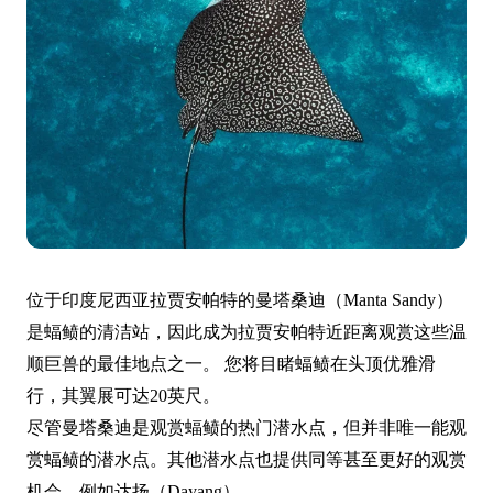
位于印度尼西亚拉贾安帕特的曼塔桑迪（Manta Sandy）
是蝠鲼的清洁站，因此成为拉贾安帕特近距离观赏这些温
顺巨兽的最佳地点之一。 您将目睹蝠鲼在头顶优雅滑
行，其翼展可达20英尺。
尽管曼塔桑迪是观赏蝠鲼的热门潜水点，但并非唯一能观
赏蝠鲼的潜水点。其他潜水点也提供同等甚至更好的观赏
机会，例如达扬（Dayang）。