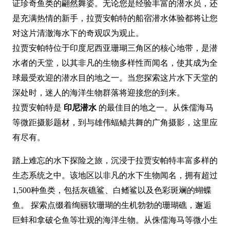
证珍奇鱼类的翩然舞姿。无论您是经验丰富的潜水员，还
是充满热情的新手，拉贾安帕特的船宿潜水体验都将让您
对这片清澈海水下的奇观叹为观止。
拉贾安帕特位于印度尼西亚珊瑚三角区的核心地带，是潜
水者的天堂，以其非凡的生物多样性而闻名，使其成为全
球最受欢迎的潜水目的地之一。当您探索这片水下天堂的
深处时，迷人的海洋生物群落将迎接您的到来。
拉贾安帕特是
印尼潜水
的最佳目的地之一。从侏儒海马
等微距摄影题材，到与雄伟蝠鲼共舞的广角摄影，这里应
有尽有。
踏上难忘的水下探险之旅，沉浸于拉贾安帕特丰富多样的
生态系统之中。该地区以非凡的水下生物闻名，拥有超过
1,500种鱼类，包括灰礁鲨、白鳍鲨以及色彩斑斓的蝴蝶
鱼。 探索点缀着绚丽软珊瑚的生机勃勃的珊瑚礁，邂逅
巨蚌和拿破仑鱼等壮观的海洋生物。从侏儒海马等微小生