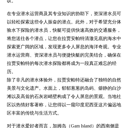
叹。
在专业潜水运营商及其专业知识的协助下，资深潜水员可
以轻松探索这些令人振奋的潜点。此外，对于希望充分体
验水下探险的潜水员，快艇可提供快速高效的交通服务，
将您送往各个潜点，让您在拉贾安帕特清澈见底的海水中
探索更广阔的区域，发现更多令人屏息的海洋奇观。专业
潜水运营商、资深潜水员与便捷快艇的完美结合，确保在
拉贾安帕特的每次潜水探险都将成为一段真正难忘的经
历。
除了非凡的潜水体验外，拉贾安帕特还融合了独特的自然
美景与文化遗产。水面上，郁郁葱葱的岛屿、僻静的白沙
滩以及高耸的石灰岩峭壁构成了令人屏息的景观。当地社
区以热情好客著称，让您得以一窥印度尼西亚这片偏远地
区丰富的传统与生活方式。
对于潜水爱好者而言，加姆岛（Gam Island）的西南侧是