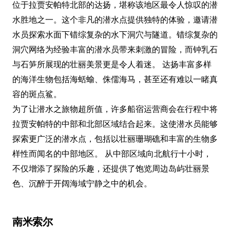
位于拉贾安帕特北部的达扬，堪称该地区最令人惊叹的潜
水胜地之一。这个非凡的潜水点提供独特的体验，邀请潜
水员探索水面下错综复杂的水下洞穴与隧道。错综复杂的
洞穴网络为经验丰富的潜水员带来刺激的冒险，而钟乳石
与石笋所展现的壮丽美景更是令人着迷。 达扬丰富多样
的海洋生物包括海蛞蝓、侏儒海马，甚至还有难以一睹真
容的斑点鲨。
为了让潜水之旅物超所值，许多船宿运营商会在行程中将
拉贾安帕特的中部和北部区域结合起来。这使潜水员能够
探索更广泛的潜水点，包括以壮丽珊瑚礁和丰富的生物多
样性而闻名的中部地区。 从中部区域向北航行十小时，
不仅增添了探险的乐趣，还提供了饱览周边岛屿壮丽景
色、沉醉于开阔海域宁静之中的机会。
南米索尔