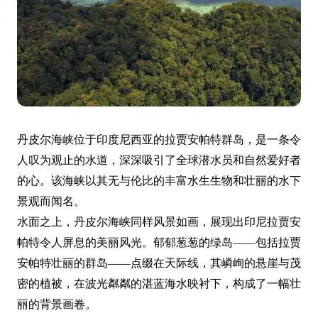
丹皮尔海峡位于印度尼西亚的拉贾安帕特群岛，是一条令
人叹为观止的水道，深深吸引了全球潜水员和自然爱好者
的心。该海峡以其无与伦比的丰富水生生物和壮丽的水下
景观而闻名。
水面之上，丹皮尔海峡同样风景如画，展现出印尼拉贾安
帕特令人屏息的美丽风光。郁郁葱葱的绿岛——包括拉贾
安帕特壮丽的群岛——点缀在天际线，其嶙峋的悬崖与茂
密的植被，在波光粼粼的湛蓝海水映衬下，构成了一幅壮
丽的背景画卷。