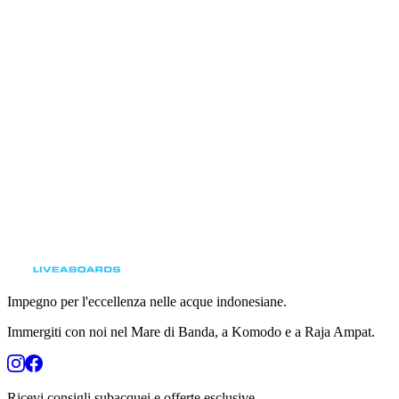
Ready to Dive With Us?
Browse our upcoming liveaboard trips and secure
your spot on Indonesia’s finest diving vessel.
View Upcoming Trips
Impegno per l'eccellenza nelle acque indonesiane.
Immergiti con noi nel Mare di Banda, a Komodo e a Raja Ampat.
Ricevi consigli subacquei e offerte esclusive